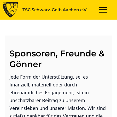
Zum
TSC Schwarz-Gelb Aachen e.V.
Inhalt
Main
springen
Menu
Sponsoren, Freunde &
Gönner
Jede Form der Unterstützung, sei es
finanziell, materiell oder durch
ehrenamtliches Engagement, ist ein
unschätzbarer Beitrag zu unserem
Vereinsleben und unserer Mission. Wir sind
zutiefst dankbar für das Vertrauen und die