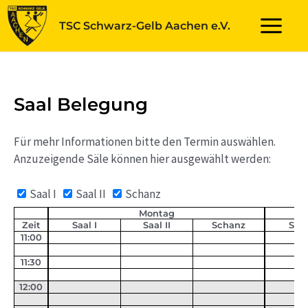
Zum
TSC Schwarz-Gelb Aachen e.V.
Inhalt
Main
springen
Menu
Saal Belegung
Für mehr Informationen bitte den Termin auswählen.
Anzuzeigende Säle können hier ausgewählt werden:
Saal I
Saal II
Schanz
Montag
Zeit
Saal I
Saal II
Schanz
Saal
11:00
11:30
12:00