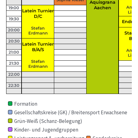
Aquisgrana
Andr
Aachen
19:00
Latein Turnier
Lipp
D/C
19:30
Endru
Stefan
20:00
Stand
Erdmann
B/A
20:30
Latein Turnier
B/A/S
Andr
21:00
Lipp
Stefan
21:30
Erdmann
22:00
22:30
Formation
Gesellschaftskreise (GK) / Breitensport Erwachsene
Grün-Weiß (Schanz-Belegung)
Kinder- und Jugendgruppen