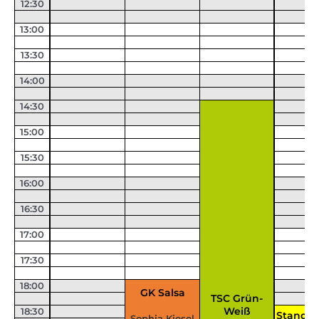
12:30
13:00
13:30
14:00
14:30
15:00
15:30
16:00
16:30
17:00
17:30
18:00
GK Salsa
TSC Grün-
Weiß
18:30
Standar
Sophia Kiesel